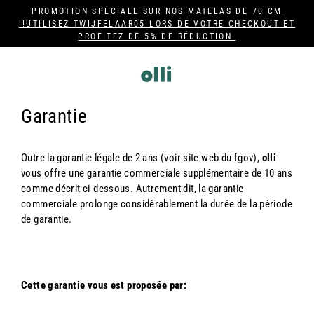
Passer
PROMOTION SPÉCIALE SUR NOS MATELAS DE 70 CM
au
!!UTILISEZ TWIJFELAAR05 LORS DE VOTRE CHECKOUT ET
PROFITEZ DE 5% DE RÉDUCTION.
contenu
Garantie
Outre la garantie légale de 2 ans (voir site web du fgov),
olli
vous offre une garantie commerciale supplémentaire de 10 ans
comme décrit ci-dessous. Autrement dit, la garantie
commerciale prolonge considérablement la durée de la période
de garantie.
Cette garantie vous est proposée par: