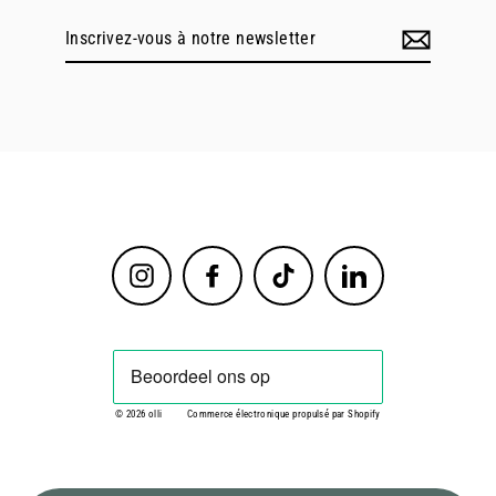
Inscrivez-
vous
à
notre
newsletter
Instagram
Facebook
TikTok
LinkedIn
© 2026 olli
Commerce électronique propulsé par Shopify