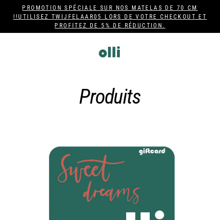
Passer
PROMOTION SPÉCIALE SUR NOS MATELAS DE 70 CM
au
!!UTILISEZ TWIJFELAAR05 LORS DE VOTRE CHECKOUT ET
PROFITEZ DE 5% DE RÉDUCTION.
contenu
Produits