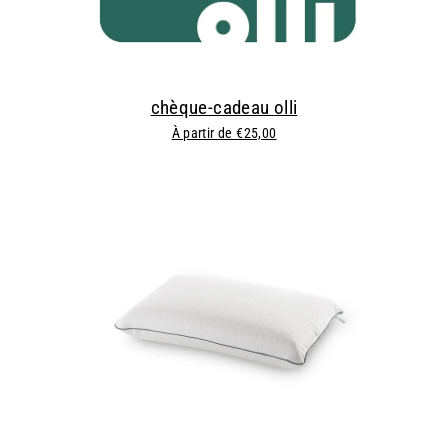
chèque-cadeau olli
À partir de €25,00